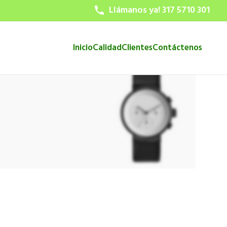
Llámanos ya! 317 5710 301
Inicio
Calidad
Clientes
Contáctenos
Sound Explosion
Smart Electronic